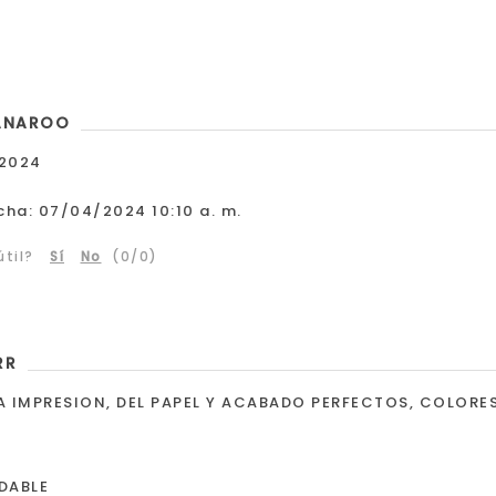
ANAROO
 2024
cha:
07/04/2024 10:10 a. m.
til?
Sí
No
(
0
/
0
)
RR
LA IMPRESION, DEL PAPEL Y ACABADO PERFECTOS, COLORE
DABLE