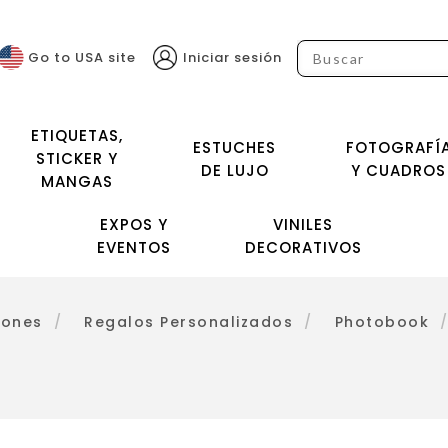
Go to USA site
Iniciar sesión
ETIQUETAS,
ESTUCHES
FOTOGRAFÍ
STICKER Y
DE LUJO
Y CUADROS
MANGAS
EXPOS Y
VINILES
EVENTOS
DECORATIVOS
iones
/
Regalos Personalizados
/
Photobook