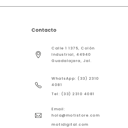
Contacto
Calle 1 1375, Colón
Industrial, 44940
Guadalajara, Jal.
WhatsApp: (33) 2310
4081
Tel: (33) 2310 4081
Email:
hola@motistore.com
motidigital.com