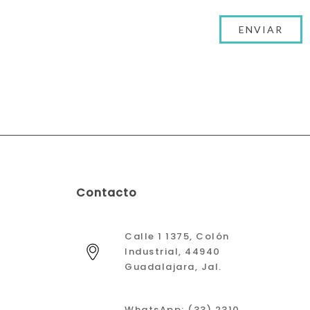
Contacto
Calle 1 1375, Colón
Industrial, 44940
Guadalajara, Jal.
WhatsApp: (33) 2310