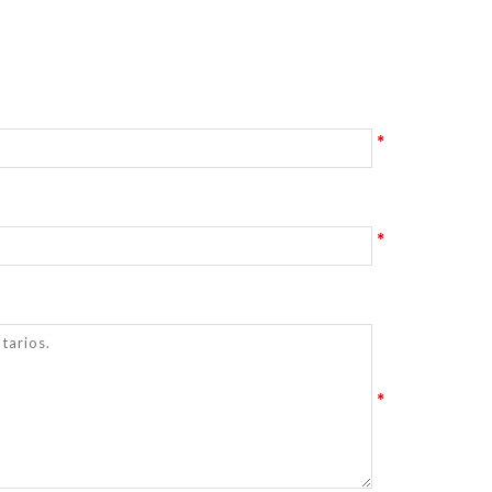
*
*
*